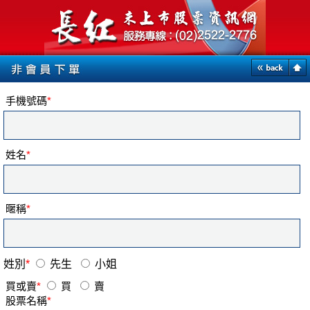
手機號碼
*
姓名
*
暱稱
*
姓別
*
先生
小姐
買或賣
*
買
賣
股票名稱
*