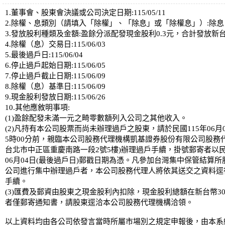
1.董事會、股東會決議或公司決定日期:115/05/11
2.除權、息類別（請填入「除權」、「除息」或「除權息」）:除息
3.發放股利種類及金額:盈餘分派配發現金股利0.3元，合計發放新台幣6,
4.除權（息）交易日:115/06/03
5.最後過戶日:115/06/04
6.停止過戶起始日期:115/06/05
7.停止過戶截止日期:115/06/09
8.除權（息）基準日:115/06/09
9.現金股利發放日期:115/06/26
10.其他應敘明事項:
(1)盈餘配發未滿一元之畸零數額列入公司之其他收入。
(2)凡持有本公司股票而尚未辦理過戶之股東，請於民國115年06月
5時00分前，親臨本公司股務代理機構凱基證券股份有限公司股務代
台北市中正區重慶南路一段2號5樓)辦理過戶手續，掛號郵寄者以民
06月04日(最後過戶日)郵戳日期為憑。凡參加台灣集中保管結算所
公司進行集中辦理過戶者，本公司股務代理人將依其送交之資料逕
手續。
(3)匯費及郵資由股東之現金股利內扣除，現金股利總額在新台幣30
者僅郵寄通知書，請股東逕洽本公司股務代理機構洽領。
以上資料均由各公司依發言當時所屬市場別之規定申報後，由本系