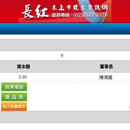
9
資本額
董事長
2.20
陳鴻儀