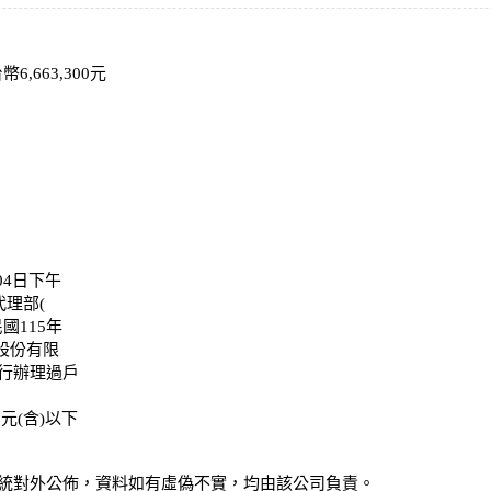
663,300元
04日下午
理部(
國115年
股份有限
行辦理過戶
元(含)以下
統對外公佈，資料如有虛偽不實，均由該公司負責。