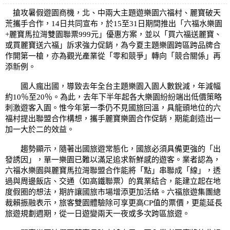
搶攻暑假遊園商機，北、中兩大主題遊樂園六福村、麗寶破天
荒攜手合作，14日共同宣布，於15至31日期間推出「六福水樂園
+麗寶馬拉灣雙園聯票999元」優惠方案，並以「買六福送麗寶、
或買麗寶送六福」訴求強力促銷，為今夏主題樂園跨區跨品牌合
作開第一槍，亦為觀光產業從「零和競爭」轉向「競合關係」再
添新例。
國人瘋出國，導致去年全台主題樂園入園人數銳減，年減幅
約10％至20％。為此，去年下半年起各大樂園紛紛端出低價策略
刺激遊客入園。惟今年第一季仍不見國旅回溫，具龍頭地位的六
福村提出聯盟合作構想，攜手麗寶樂園合作促銷，期能創造出一
加一大於二的效益。
趨勢顯示，隨著出國旅遊常態化，國旅必須具備更強的「出
發誘因」，單一樂園已難以滿足追求新鮮感的遊客。業者認為，
六福水樂園與麗寶馬拉灣聯盟合作能將「點」串聯成「線」，透
過與周邊飯店、交通（如高鐵聯票）的異業結合，能建立起在地
度假圈的想法，期許讓國旅市場增添更加活絡。六福旅遊集團總
裁賴振融表示，旅客雙園體驗除可享更高CP值的票價，更能延長
旅遊規劃週期，從一日遊變兩天一夜或多次跨區旅遊。