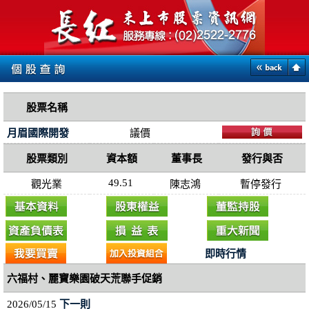
股票名稱
月眉國際開發
議價
股票類別
資本額
董事長
發行與否
49.51
觀光業
陳志鴻
暫停發行
即時行情
六福村、麗寶樂園破天荒聯手促銷
2026/05/15
下一則