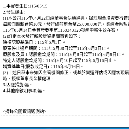
1.事實發生日:115/05/15
2.發生緣由:
(1)本公司115年04月22日經董事會決議通過，辦理現金增資發行普通股
每股面額新台幣10元，發行總額新台幣25,000,000元，業經金融
115年05月14日金管證發字第1150343120號函申報生效在案。
(2)訂定本次發行新股增資相關事宜如下：
除權認股基準日：115年6月3日。
股票停止過戶期間：115年5月30日起至115年6月3日止。
原股東及員工認股繳款期間：115年6月8日起至115年6月9日止。
特定人認股繳款期間：115年6月10日起至115年6月16日止。
增資基準日(股款收足日)：115年6月16日。
(3)上述日程未來如因主管機關修正，或基於營運評估或因應客觀
時，授權董事長全權處理。
3.因應措施:無。
4.其他應敘明事項:無。
<摘錄公開資訊觀測站>