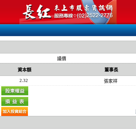
議價
資本額
董事長
2.32
張家祥