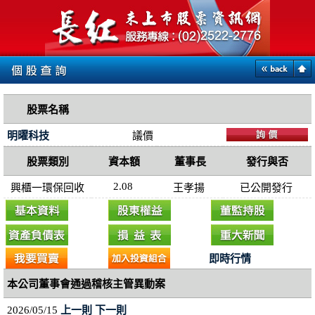
股票名稱
明曜科技
議價
股票類別
資本額
董事長
發行與否
2.08
興櫃一環保回收
王孝揚
已公開發行
即時行情
本公司董事會通過稽核主管異動案
2026/05/15
上一則
下一則