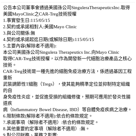
公告本公司董事會通過美國孫公司SinguleraTherapeuticsInc.取得
美國MayoClinic之CAR-Treg技術授權
1.事實發生日:115/05/15
2.契約或承諾相對人:美國Mayo Clinic
3.與公司關係:無
4.契約或承諾起迄日期(或解除日期):115/05/15
5.主要內容(解除者不適用):
本公司美國孫公司Singulera Therapeutics Inc.向Mayo Clinic
取得CAR-Treg技術授權，以作為開發新一代細胞治療產品之核心
技術。
CAR-Treg技術是一種先進的細胞免疫治療方法，係透過基因工程
重新
武裝調節性T細胞（Tregs），使其能夠精準定位並抑制特定組織
的自
身免疫性炎症，並促進受損的組織修復，預期可應用於發炎性腸
道疾
病（Inflammatory Bowel Disease, IBD）等自體免疫疾病之治療。
6.限制條款(解除者不適用):依合約條款規定。
7.承諾事項（解除者不適用）:依合約條款規定。
8.其他重要約定事項（解除者不適用）:無。
9.對公司財務、業務之影響: