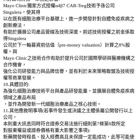
Mayo Clinic獨家方式授權α4β7 CAR-Treg技術予孫公司
Singulera，使其得
以在既有細胞治療平台基礎上，進一步開發針對自體免疫疾病之
創新療法，
有助於擴展公司產品管線及技術深度。前述技術授權之前金係取
得Singulera
公司於下一輪募資前估值（pre-money valuation）計算之8%股
權。與
Mayo Clinic之技術合作有助於提升公司於國際學研與醫療機構之
合作機會，
強化公司研發能力與品牌信譽，並有利於未來策略聯盟及技術授
權等商業發展。
10.具體目的:
為強化細胞治療技術平台與產品研發能量，並擴展自體免疫疾病
領域之產品布局
，並作為開發新一代細胞治療產品之核心技術。
11.其他應敘明事項(若事件發生或決議之主體係屬公開發行以上
公司，
本則重大訊息同時符合證券交易法施行細則第7條第8款所定
對股東權益或證券價格有重大影響之事項):
新藥開發時程長、投入經費高且未保證一定能成功，此等可能使