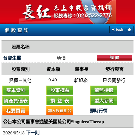
股票名稱
台寶生醫
議價
股票類別
資本額
董事長
發行與否
9.40
興櫃－其他
郭旭崧
已公開發行
即時行情
公告本公司董事會通過美國孫公司SinguleraTherap
2026/05/18
下一則