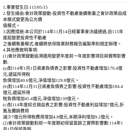
1.事實發生日:115/05/15
2.發生緣由:會計政策變動-投資性不動產後續衡量之會計政策由成
本模式變更為公允價
值模式。
3.因應措施:本公司於114年11月14日經董事會決議通過,自115年
度起變更投資性不動產
之後續衡量模式,後續將依保險業財務報告編製準則規定辦理。
4.其他應敘明事項:
(1)會計政策變動追溯適用變更年度前一年度影響項目與實際影響
數:
(a)對114年1月1日資產負債表之影響:投資性不動產增加170.4億
元,遞延所得稅
負債增加40.6億元,淨值增加129.8億元。
(b)對114年12月31日資產負債表之影響:投資性不動產增加184.4
億元,遞延所得
稅負債增加45.4億元,淨值增加139億元。
(c)對114年度綜合損益表之影響:投資性不動產利益增加7億元,折
舊及攤銷費用
減少7億元所得稅費用增加4.8億元,本期淨利增加9.2億元。
(2)會計政策變動對前一年度期初保留盈餘之實際影響數:114年1
月1日保留盈餘