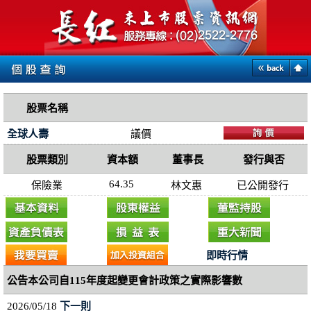
股票名稱
全球人壽
議價
股票類別
資本額
董事長
發行與否
64.35
保險業
林文惠
已公開發行
即時行情
公告本公司自115年度起變更會計政策之實際影響數
2026/05/18
下一則