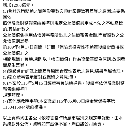
增加129.8億元。
(3)會計政策變動之實際影響數與預計影響數有差異之原因:主要係
因依
照保險業財務報告編製準則規定公允價值適用成本法之不動產標
的,其估計數之
公允價值係採用估價師事務所出具之估價報告金額,而實際數之公
允價值則是參
酌109年4月17日召開「研商『保險業投資性不動產後續衡量得採
公允價值』之
相關規範」會議規範,以「帳面價值」作為衡量基礎為原則,故兩者
間產生差異。
(4)簽證會計師就上開差異原因合理性表示之意見:結果尚屬合理。
(5)獨立董事表示反對或保留之意見:無。
(6)本案於115年5月15日經董事會決議通過，後續將依保險業財務
報告編製準則
規定辦理。
(7)其他應敘明事項:本案業於115年05月08日經金管保壽字第
1150415044號函核准。
以上資料均由各公司依發言當時所屬市場別之規定申報後，由本
系統對外公佈，資料如有虛偽不實，均由該公司負責。