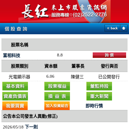
股票名稱
8.8
富相科技
股票類別
資本額
董事長
發行與否
6.06
光電顯示器
陳健三
已公開發行
即時行情
公告本公司發言人異動(修正)
2026/05/18
下一則