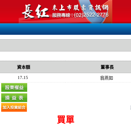
資本額
董事長
17.15
翁燕如
買單