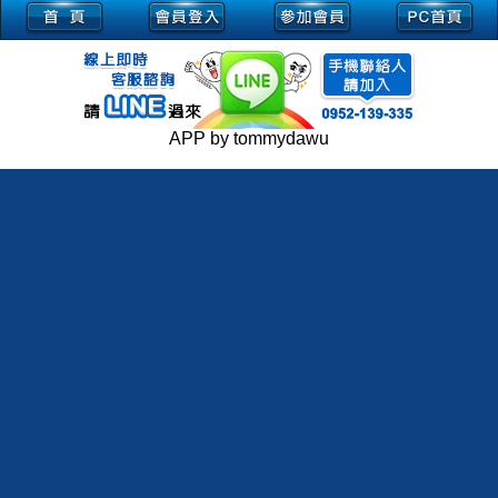
APP by tommydawu