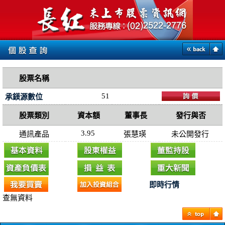
股票名稱
51
承鎂源數位
股票類別
資本額
董事長
發行與否
3.95
通訊產品
張慧瑛
未公開發行
即時行情
查無資料