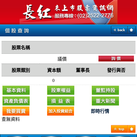
股票名稱
議價
股票類別
資本額
董事長
發行與否
0
即時行情
查無資料