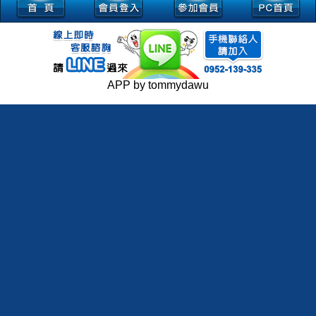
APP by tommydawu