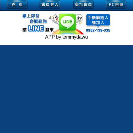
APP by tommydawu