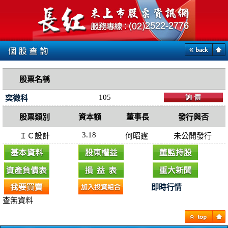
股票名稱
105
奕微科
股票類別
資本額
董事長
發行與否
3.18
ＩＣ設計
何昭霆
未公開發行
即時行情
查無資料