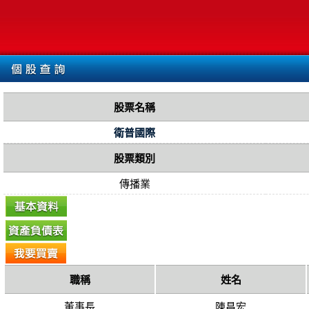
股票名稱
衛普國際
股票類別
傳播業
職稱
姓名
董事長
陳昌宏