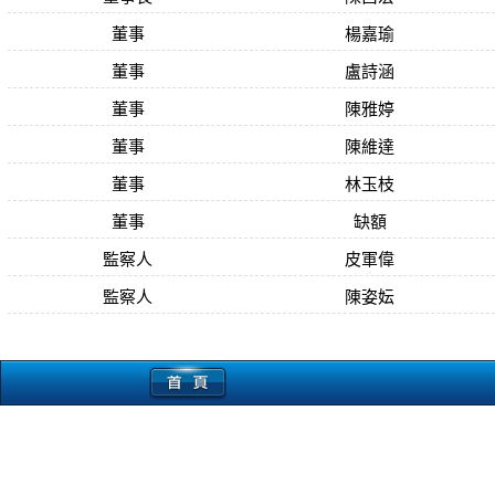
董事
楊嘉瑜
董事
盧詩涵
董事
陳雅婷
董事
陳維達
董事
林玉枝
董事
缺額
監察人
皮軍偉
監察人
陳姿妘