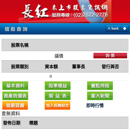
股票名稱
議價
股票類別
資本額
董事長
發行與否
0
即時行情
查無資料
發佈日期
標題