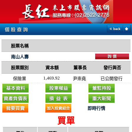
股票名稱
南山人壽
股票類別
資本額
董事長
發行與否
1,469.92
保險業
尹崇堯
已公開發行
即時行情
買單