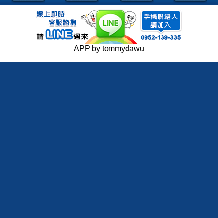
APP by tommydawu