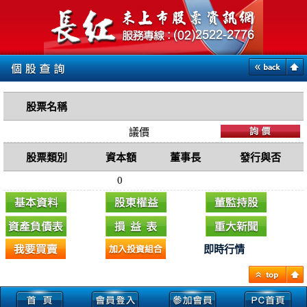
股票名稱
議價
股票類別
資本額
董事長
發行與否
0
即時行情