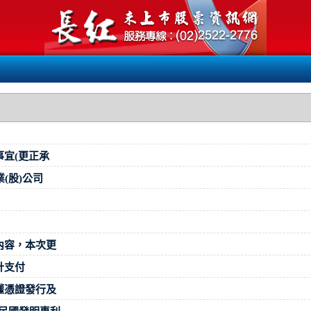
事宜(更正承
(股)公司
內容，本次更
計支付
權憑證發行及