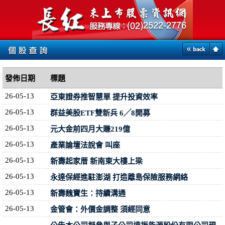
發佈日期
標題
26-05-13
亞東證券推智慧單 提升投資效率
26-05-13
群益美股ETF雙新兵 6╱8開募
26-05-13
元大金前四月大賺219億
26-05-13
產業論壇法說會 叫座
26-05-13
新壽起家厝 新南東大樓上梁
26-05-13
永達保經進駐澎湖 打造離島保險服務網絡
26-05-13
新壽魏寶生：持續溝通
26-05-13
金管會：外價金調整 須經同意