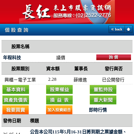
股票名稱
年程科技
議價
股票類別
資本額
董事長
發行與否
2.28
興櫃－電子工業
薛維進
已公開發行
即時行情
發佈日期
標題
公告本公司115年5月16-31日將到期之票據金額、